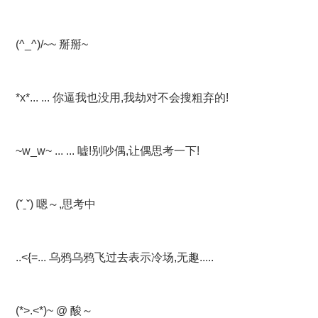
(^_^)/~~ 掰掰~
*x*... ... 你逼我也没用,我劫对不会搜粗弃的!
~w_w~ ... ... 嘘!别吵偶,让偶思考一下!
(ˇˍˇ) 嗯～,思考中
..<{=... 乌鸦乌鸦飞过去表示冷场,无趣.....
(*>.<*)~ @ 酸～