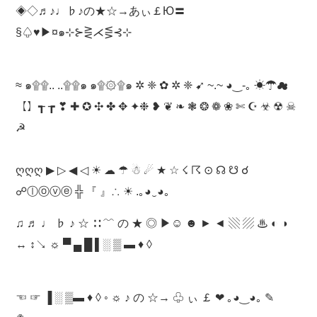
◈◇♬♪♩♭♪の★☆→あぃ￡Ю〓
§♤♥▶¤๑⊹⊱⋛⋌⋚⊰⊹
≈ ๑۩۩.. ..۩۩๑ ๑۩۞۩๑ ✲ ❈ ✿ ✲ ❈ ➹ ~.~ ◕‿-｡ ☀☂☁
【】┱ ┲ ❣ ✚ ✪ ✣ ✤ ✥ ✦❉ ❥ ❦ ❧ ❃ ❂ ❁ ❀ ✄ ☪ ☣ ☢ ☠
☭
ღღღ ▶ ▷ ◀ ◁ ☀ ☁ ☂ ☃ ☄ ★ ☆ ☇ ☈ ⊙ ☊ ☋ ☌
☍ⓛⓞⓥⓔ ╬ 『 』∴ ☀ .｡◕‿◕｡
♫ ♬ ♩ ♭ ♪ ☆ ∷ ﹌ の ★ ◎ ▶☺ ☻ ► ◄ ▧ ▨ ♨ ◐ ◑
↔ ↕↘ ☼ ▀ ▄ █ ▌░ ▒ ▬ ♦ ◊
☜ ☞ ▐ ░ ▒▬ ♦ ◊ ◦ ☼ ♪ の ☆→ ♧ ぃ ￡ ❤ ｡◕‿◕｡ ✎