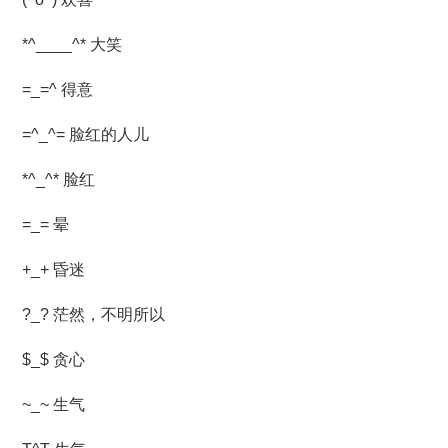
*^____^* 大笑
=_=^ 得意
=^_^= 脸红的人儿
*^_^* 脸红
=_= 晕
+_+ 昏迷
?_? 茫然，不明所以
$_$ 贪心
~_~ 生气