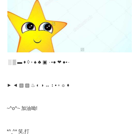
░ ▒ ▬ ♦ ◊ ◦ ♠ ♣ ▣ ۰•● ❤ ●•۰
► ◄ ▧ ▨ ♨ ◐ ◑ ↔ ↕ ▪ ▫ ☼ ♦
~^o^~ 加油呦!
*^ˍ^* 笑,打