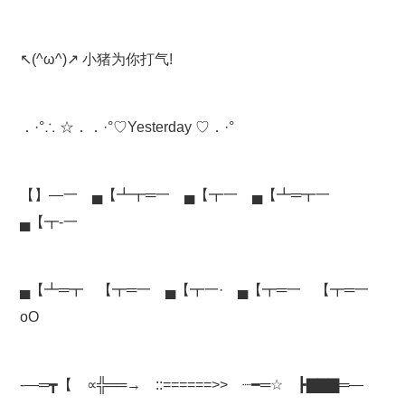
↖(^ω^)↗ 小猪为你打气!
．·°∴ ☆．．·°♡Yesterday ♡．·°
【】—一 ▄【┻┳═一 ▄【┳一 ▄【┻═┳一
▄【┳-一
▄【┻═┳ 【┳═一 ▄【┳一· ▄【┳═一 【┳═一
oO
-—═┳【 ∝╬══→ ::======>> ┈━═☆ ┣▇▇▇═—