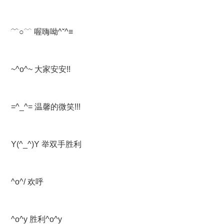
﹌○﹋ 喔嗨呦^ˇ^≡
~^o^~ 大家安安!!
=^_^= 温馨的微笑!!!
Y(^_^)Y 举双手胜利
^o^/ 欢呼
^o^y 胜利^o^y