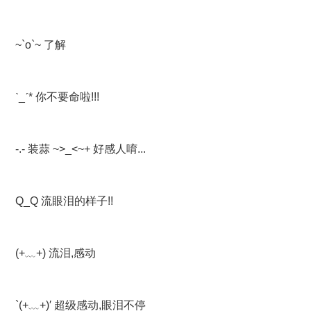
~`o`~ 了解
ˋ_ˊ* 你不要命啦!!!
-.- 装蒜 ~>_<~+ 好感人唷...
Q_Q 流眼泪的样子!!
(+﹏+) 流泪,感动
`(+﹏+)′ 超级感动,眼泪不停