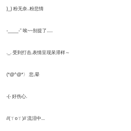
}_} 粉无奈..粉悲情
-____-" 唉~~别提了.....
._. 受到打击,表情呈现呆滞样～
(*@^@*〉 悲,晕
-(- 好伤心.
//(ㄒoㄒ)// 流泪中...