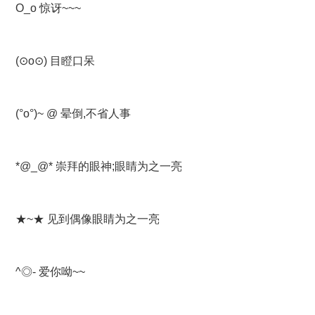
O_o 惊讶~~~
(⊙o⊙) 目瞪口呆
(°ο°)~ @ 晕倒,不省人事
*@_@* 崇拜的眼神;眼睛为之一亮
★~★ 见到偶像眼睛为之一亮
^◎- 爱你呦~~