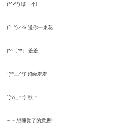
(*^‧^*) 啵一个!
(^_^)∠※ 送你一束花
(*^〔^*〕 羞羞
`(*^﹏^*)′ 超级羞羞
`(*∩_∩*)′ 献上
~_~ 想睡觉了的意思!!