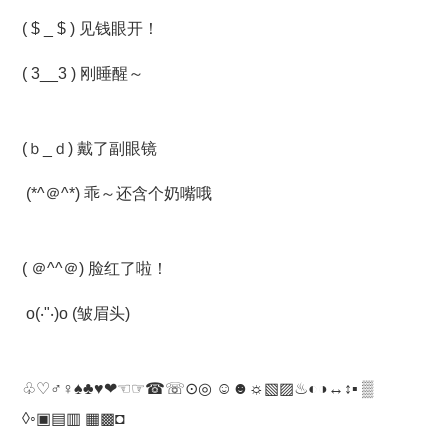
( $ _ $ ) 见钱眼开！
( 3__3 ) 刚睡醒～
(ｂ_ｄ) 戴了副眼镜
(*^＠^*) 乖～还含个奶嘴哦
( ＠^^＠) 脸红了啦！
o(‧"‧)o (皱眉头)
♧♡♂♀♠♣♥❤☜☞☎☏⊙◎ ☺☻☼▧▨♨◐◑↔↕▪ ▒
◊◦▣▤▥ ▦▩◘