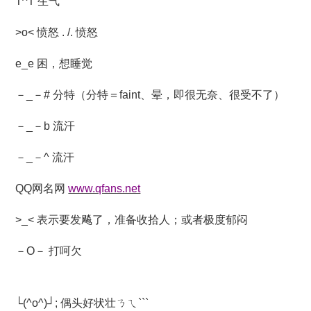
T^T 生气
>o< 愤怒 . /. 愤怒
e_e 困，想睡觉
－_－# 分特（分特＝faint、晕，即很无奈、很受不了）
－_－b 流汗
－_－^ 流汗
QQ网名网
www.qfans.net
>_< 表示要发飚了，准备收拾人；或者极度郁闷
－O－ 打呵欠
└(^o^)┘; 偶头好状壮ㄋㄟ```