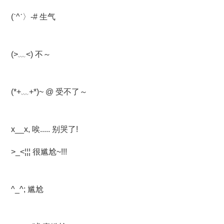
(ˋ^ˊ〉-# 生气
(>﹏<) 不～
(*+﹏+*)~ @ 受不了～
x__x, 唉..... 别哭了!
>_<¦¦¦ 很尴尬~!!!
^_^; 尴尬