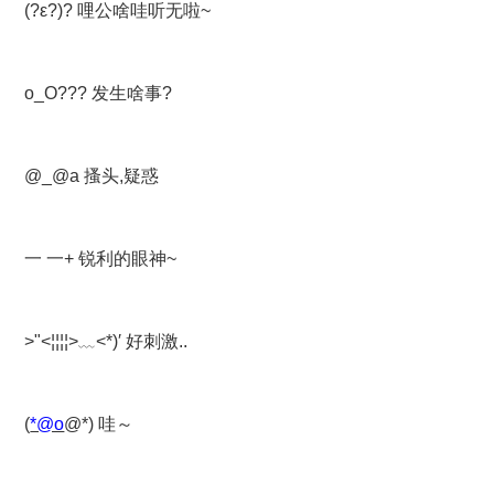
(?ε?)? 哩公啥哇听无啦~
o_O??? 发生啥事?
@_@a 搔头,疑惑
一 一+ 锐利的眼神~
>"<¦¦¦¦>﹏<*)′ 好刺激..
(
*@ο
@*) 哇～