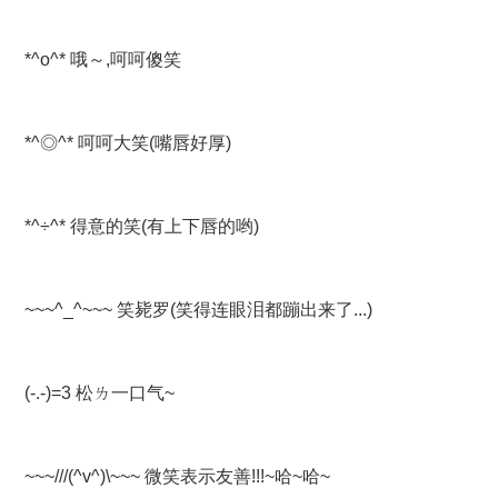
*^ο^* 哦～,呵呵傻笑
*^◎^* 呵呵大笑(嘴唇好厚)
*^÷^* 得意的笑(有上下唇的哟)
~~~^_^~~~ 笑毙罗(笑得连眼泪都蹦出来了...)
(-.-)=3 松ㄌ一口气~
~~~///(^v^)\~~~ 微笑表示友善!!!~哈~哈~