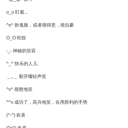
o_o 盯着...
^o^ 扮鬼脸，或者很得意，很自豪
O_O 吃惊
-_- 神秘的笑容
^_^ 快乐的人儿
＿.,＿ 裂开嘴轻声笑
^v^ 很憨地笑
^^v 成功了，高兴地笑，在用胜利的手势
(^-^) 欢喜
(^o^) 欢喜