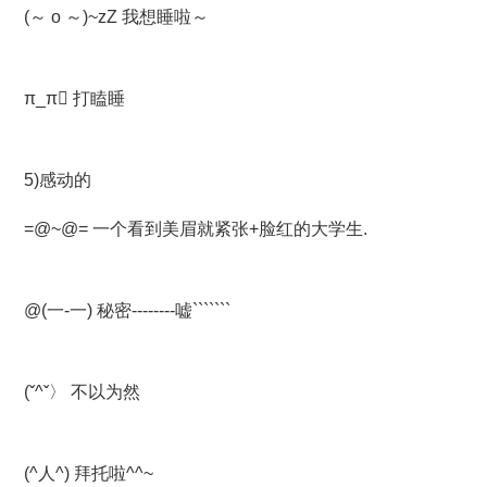
(～ o ～)~zZ 我想睡啦～
π_π 打瞌睡
5)感动的
=@~@= 一个看到美眉就紧张+脸红的大学生.
@(一-一) 秘密--------嘘```````
(ˇ^ˇ〉 不以为然
(^人^) 拜托啦^^~