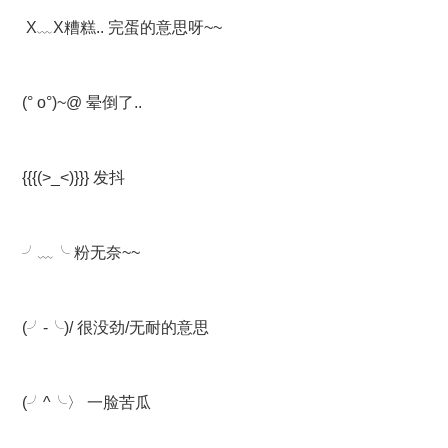
X﹏X糟糕.. 完蛋的意思呀~~
(° ο°)~@ 晕倒了..
{{{(>_<)}}} 发抖
╯﹏╰ 粉无奈~~
(╯-╰)/ 很没劲/无耐的意思
(╯^╰〉 一脸苦瓜