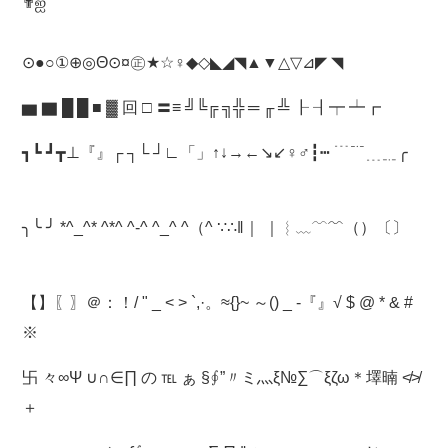
✟ஐ
⊙●○①⊕◎Θ⊙¤㊣★☆♀◆◇◣◢◥▲▼△▽⊿◤ ◥
▆ ▇ █ █ ■ ▓ 回 □ 〓≡ ╝╚╔ ╗╬ ═ ╓ ╩ ┠ ┨┯ ┷┏
┓┗ ┛┳⊥『』┌ ┐└ ┘∟「」↑↓→←↘↙♀♂┇┅ ﹉﹊﹍﹎╭
╮╰ ╯ *^_^* ^*^ ^-^ ^_^ ^（^ ∵∴‖｜ ｜︴﹏﹋﹌（）〔〕
【】〖〗＠：！/ " _ < > `,·。≈{}~ ～() _ -『』√ $ @ * & #
※
卐 々∞Ψ ∪∩∈∏ の ℡ ぁ §∮”〃ミ灬ξ№∑⌒ξζω＊墿暔 ≮≯
＋