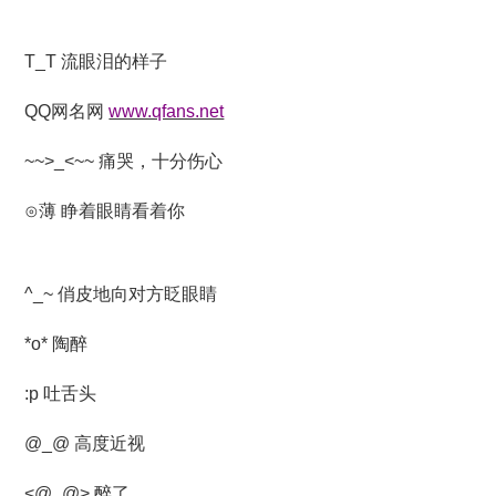
T_T 流眼泪的样子
QQ网名网
www.qfans.net
~~>_<~~ 痛哭，十分伤心
⊙薄 睁着眼睛看着你
^_~ 俏皮地向对方眨眼睛
*o* 陶醉
:p 吐舌头
@_@ 高度近视
<@_@> 醉了