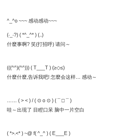
^_^o ~~~ 感动感动~~~
(‧_‧?) ( *^_^* ) (..)
什麼事啊? 笑(打招呼) 请问～
(((^^)(^^))) ( T___T ) (≥◇≤)
什麼什麼,告诉我吧! 怎麼会这样… 感动～
…… ( > < ) / ( ⊙ o ⊙ ) ( ¯ □ ¯ )
哇～出现了 目瞪口呆 脑中一片空白
( *>.<* ) ~@ f( ^_^ ) ( E___E )