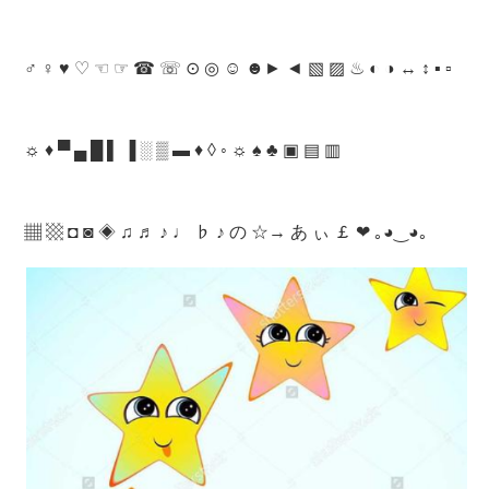
♂ ♀ ♥ ♡ ☜ ☞ ☎ ☏ ⊙ ◎ ☺ ☻► ◄ ▧ ▨ ♨ ◐ ◑ ↔ ↕ ▪ ▫
☼ ♦ ▀ ▄ █ ▌ ▐ ░ ▒ ▬ ♦ ◊ ◦ ☼ ♠ ♣ ▣ ▤ ▥
▦ ▩ ◘ ◙ ◈ ♫ ♬ ♪ ♩ ♭ ♪ の ☆→ あ ぃ ￡ ❤ ｡◕‿◕｡