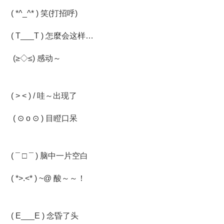
( *^_^* ) 笑(打招呼)
( T___T ) 怎麼会这样…
(≥◇≤) 感动～
( > < ) / 哇～出现了
( ⊙ o ⊙ ) 目瞪口呆
( ¯ □ ¯ ) 脑中一片空白
( *>.<* ) ~@ 酸～～！
( E___E ) 念昏了头