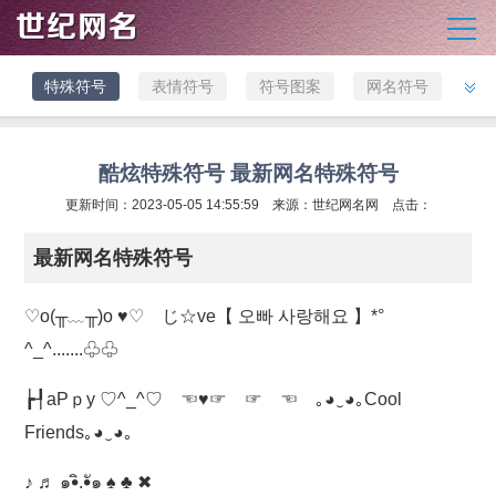
特殊符号
表情符号
符号图案
网名符号
酷炫特殊符号 最新网名特殊符号
更新时间：2023-05-05 14:55:59 来源：
世纪网名网
点击：
最新网名特殊符号
♡o(╥﹏╥)o ♥♡ じ☆ve【 오빠 사랑해요 】*°
^_^.......♧♧
┢┦aΡｐy ♡^_^♡ ☜♥☞ ☞ ☜ ｡◕‿◕｡Cool
Friends｡◕‿◕｡
♪ ♬ ๑•ิ.•ั๑ ♠ ♣ ✖