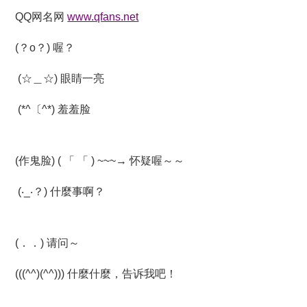
QQ网名网
www.qfans.net
(？o？) 喔？
(☆＿☆) 眼睛一亮
(*^〔^*) 羞羞脸
(作鬼脸) ( 「 「 ) ~~~→ 怀疑喔～～
(‧_‧？) 什麼事啊？
(．．) 请问～
(((^^)(^^))) 什麼什麼，告诉我吧！