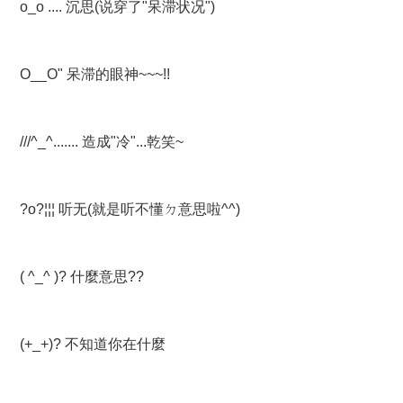
o_o .... 沉思(说穿了"呆滞状况")
O__O" 呆滞的眼神~~~!!
///^_^....... 造成"冷"...乾笑~
?o?¦¦¦ 听无(就是听不懂ㄉ意思啦^^)
( ^_^ )? 什麼意思??
(+_+)? 不知道你在什麼