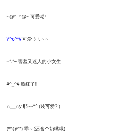
~@^_^@~ 可爱呦!
\*^o^*//
可爱ㄋㄟ~ ~
~*.*~ 害羞又迷人的小女生
#^_^# 脸红了!!
∩__∩y 耶~~^^ (装可爱?!)
(*^@^*) 乖～(还含个奶嘴哦)