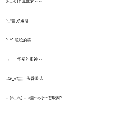
⊙﹏⊙‖∣° 真尴尬～～
^_^¦¦¦ 好尴尬!
^_^" 尴尬的笑.....
→_→ 怀疑的眼神~~
..@_@¦¦¦¦¦.. 头昏眼花
…(⊙_⊙;)… ○圭~○列~~怎麼酱?