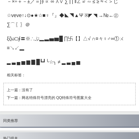
－×÷＋－±／＝∫∮∝ ∞ ∧∨ ∑ ∏ ‖∠ ≌ ∽ ≤ ≥ ≈＜＞じ
☆veve↑↓⊙●★☆■♀『』◆◣◥▲Ψ ※◤ ◥ →№←㊣
∑⌒〖〗＠
ξζω□∮〓※∴ぷ▂▃▅▆█ ∏卐【】△√ ∩¤々♀♂∞①ㄨ
≡↘↙▂
▂ ▃ ▄ ▅ ▆ ▇ █┗┛╰☆╮ ≠ ▂ ▃ ▄ ▅
相关标签：
上一篇：没有了
下一篇：
网名特殊符号漂亮的 QQ特殊符号图案大全
同类推荐
热门排名