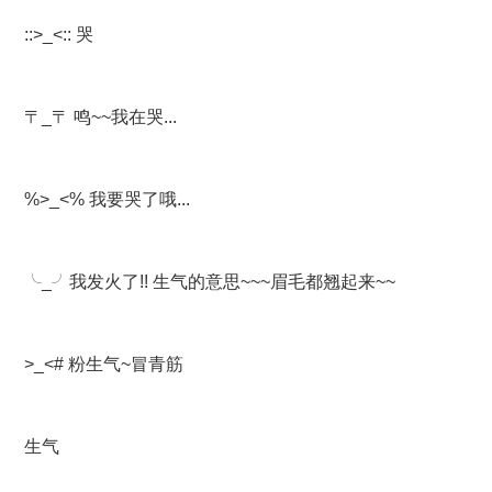
::>_<:: 哭
〒_〒 鸣~~我在哭...
%>_<% 我要哭了哦...
╰_╯我发火了!! 生气的意思~~~眉毛都翘起来~~
>_<# 粉生气~冒青筋
生气