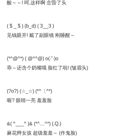
酸～～! 呵,这样啊 念昏了头
( $ _ $ ) (b_d) ( 3__3 )
见钱眼开! 戴了副眼镜 刚睡醒～
(*^@^*) ( @^^@) o(‧"‧)o
乖～还含个奶嘴哦 脸红了啦! (皱眉头)
(?o?) (☆_☆) (*^〔^*)
喔? 眼睛一亮 羞羞脸
&( ^___^ )& (*^﹏^*) (.Q.)
麻花辫女孩 超级羞羞～ (作鬼脸)