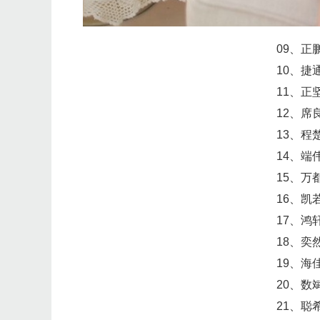
09、正
10、捷
11、正
12、席
13、程
14、端
15、万
16、凯
17、鸿
18、奕
19、海
20、数
21、聪