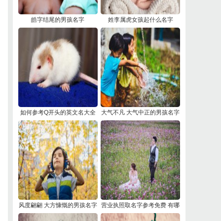
​皓字结尾的男孩名字
​姓李属虎女孩起什么名字
​如何参考Q开头的英文名大全
​大气不凡 大气中正的男孩名字
取名 根据寓意选英文名
​风度翩翩 大方慷慨的男孩名字
​营业执照取名字参考免费 有哪
些起名原则