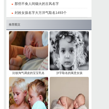
​那些不食人间烟火的古风名字
封姓女孩名字大方洋气取名1493个
推荐图文
​比较淘气调皮的宝宝乳名
​汐字取名的寓意女孩