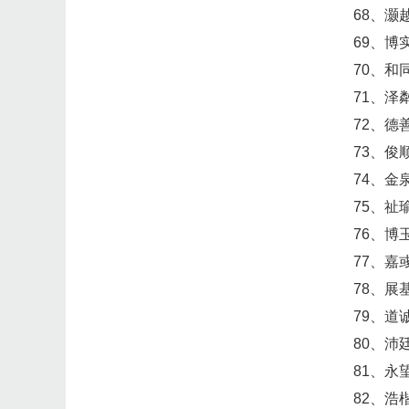
68、灏
69、博
70、和
71、泽
72、德
73、俊
74、金
75、祉
76、博
77、嘉
78、展
79、道
80、沛
81、永
82、浩