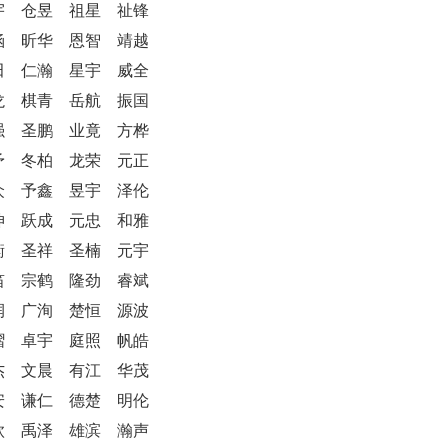
宇 仓昱 祖星 祉锋
涵 昕华 恩智 靖越
田 仁瀚 星宇 威全
龙 棋青 岳航 振国
强 圣鹏 业竟 方桦
予 冬柏 龙荣 元正
众 予鑫 昱宇 泽伦
坤 跃成 元忠 和雅
衡 圣祥 圣楠 元宇
笛 宗鹤 隆劲 睿斌
润 广洵 楚恒 源波
熠 卓宇 庭照 帆皓
杰 文晨 有江 华茂
安 谦仁 德楚 明伦
钦 禹泽 雄滨 瀚声