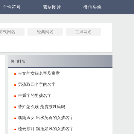
个性符号
素材图片
微信头像
霸气网名
经典网名
古风网名
热门排名
​带文的女孩名字及寓意
​男孩取四个字的名字
​带舜字的男孩名字
​昝姓怎么读 是贵族姓氏吗
​窈窕淑女 出水芙蓉的女孩名字
​梳云掠月 飘逸如风的女孩名字