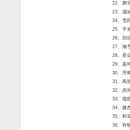
22、腾
23、灏
24、雪
25、宇
26、劲
27、瀚
28、星
29、嘉
30、序
31、禹
32、杰
33、儒
34、健
35、和
36、有