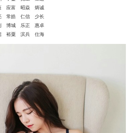
蓬 应富 昭焱 炳诚
亮 常皓 仁信 少长
钊 博城 乐正 惠卓
启 裕粟 滨兵 仕海