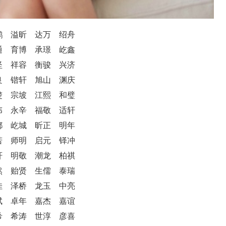
鹏 溢昕 达万 绍舟
通 育博 承璟 屹鑫
坚 祥容 衡骏 兴济
良 锴轩 旭山 渊庆
楚 宗坡 江熙 和璧
伟 永辛 福敬 适轩
都 屹城 昕正 明年
若 师明 启元 铎冲
轩 明敬 潮龙 柏祺
然 贻贤 生儒 泰瑞
佳 泽桥 龙玉 中亮
斌 卓年 嘉杰 嘉谊
希 希涛 世淳 彦喜