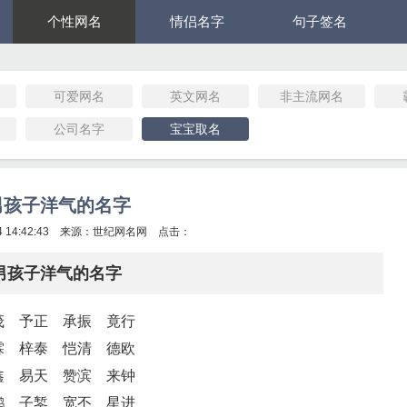
个性网名
情侣名字
句子签名
可爱网名
英文网名
非主流网名
公司名字
宝宝取名
男孩子洋气的名字
 14:42:43 来源：
世纪网名网
点击：
男孩子洋气的名字
茂 予正 承振 竟行
霖 梓泰 恺清 德欧
鑫 易天 赞滨 来钟
鹏 子錾 宽丕 星进