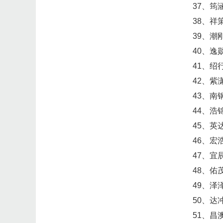
37、筠
38、祥
39、潮
40、逸
41、绍
42、紫
43、南
44、浩
45、英
46、宏
47、宜
48、佑
49、泽
50、达
51、昌