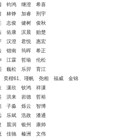
阔 钧鸿 继澄 希喜
轲 林铮 加睿 刑宇
任 志俊 健树 俊秋
浩 佑康 滨晨 贻楚
宇 汉澄 君悦 惠宏
皓 锴南 筠晖 希正
坤 江霖 哲瑜 伦松
熙 巍松 乐羿 育江
 奕楷61、瑾帆 尧相 福威 金锦
依 潇欣 钦鸿 祥潇
銮 洪来 岩德 哲裕
铭 子淼 烁云 智博
远 乐斌 浩政 潘通
浚 晨润 银州 康帅
茂 佳驰 榛洲 文伟