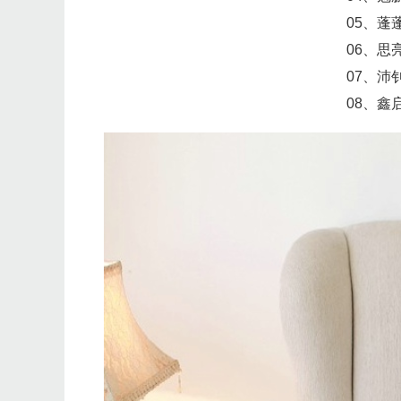
05、蓬
06、思
07、沛
08、鑫