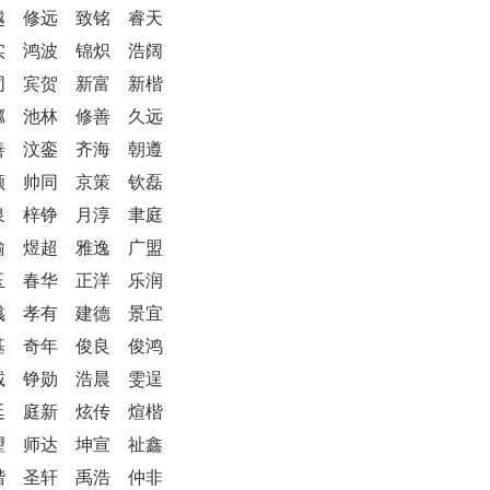
越 修远 致铭 睿天
实 鸿波 锦炽 浩阔
同 宾贺 新富 新楷
粼 池林 修善 久远
善 汶銮 齐海 朝遵
顺 帅同 京策 钦磊
泉 梓铮 月淳 聿庭
瑜 煜超 雅逸 广盟
玉 春华 正洋 乐润
彧 孝有 建德 景宜
基 奇年 俊良 俊鸿
诚 铮勋 浩晨 雯逞
廷 庭新 炫传 煊楷
望 师达 坤宣 祉鑫
楷 圣轩 禹浩 仲非