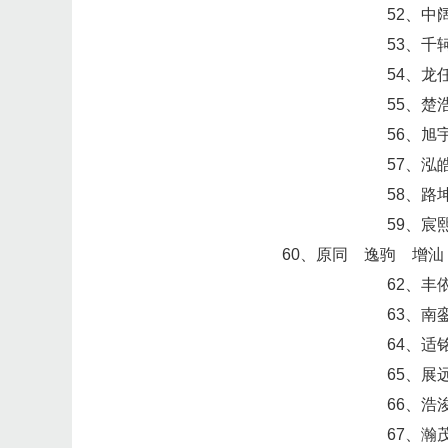
52、中
53、千
54、龙
55、楚
56、旭
57、泓
58、路
59、宸
60、原同 逸驹 增汕
62、丰
63、南
64、适
65、展
66、浩
67、瀚