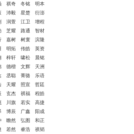
涵 祺奇 冬铭 明本
策 沛毅 星楚 衍澎
刚 润萱 江卫 增程
勋 芝耀 路通 智材
行 嘉树 树寰 滨隆
潇 明拓 传皓 英资
钢 梓轩 啸松 晨铭
锦 德楷 文辉 天洲
达 丞聪 菁骆 乐语
浩 天耀 照宣 哲廷
辰 玄杰 祺福 程皓
茂 川旗 若实 高捷
泽 博辰 广鑫 阳成
冲 瞻然 弘图 和正
澳 若然 睿浩 祺韬