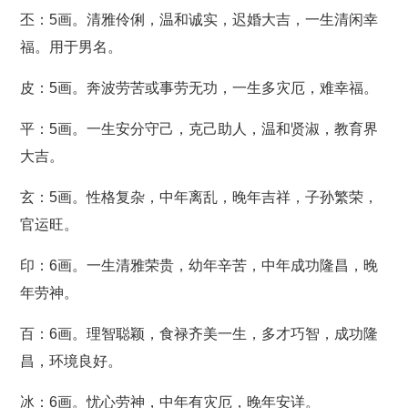
丕：5画。清雅伶俐，温和诚实，迟婚大吉，一生清闲幸
福。用于男名。
皮：5画。奔波劳苦或事劳无功，一生多灾厄，难幸福。
平：5画。一生安分守己，克己助人，温和贤淑，教育界
大吉。
玄：5画。性格复杂，中年离乱，晚年吉祥，子孙繁荣，
官运旺。
印：6画。一生清雅荣贵，幼年辛苦，中年成功隆昌，晚
年劳神。
百：6画。理智聪颖，食禄齐美一生，多才巧智，成功隆
昌，环境良好。
冰：6画。忧心劳神，中年有灾厄，晚年安详。