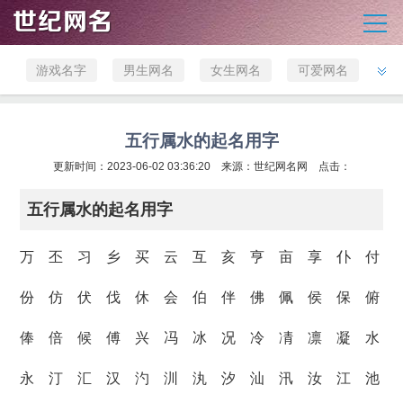
游戏名字
男生网名
女生网名
可爱网名
英文网名
非主流网
霸气网名
经典网名
名
古风网名
伤感网名
微信网名
店铺取名
五行属水的起名用字
公司名字
更新时间：2023-06-02 03:36:20 来源：
宝宝取名
世纪网名网
点击：
五行属水的起名用字
万 丕 习 乡 买 云 互 亥 亨 亩 享 仆 付
份 仿 伏 伐 休 会 伯 伴 佛 佩 侯 保 俯
俸 倍 候 傅 兴 冯 冰 况 冷 凊 凛 凝 水
永 汀 汇 汉 汋 汌 汍 汐 汕 汛 汝 江 池