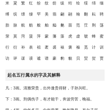
米 粱 繁 红 纷 纹 纺 绂 绗 绘 绥 绵 缅
缚 缤 缥 缦 罕 美 翡 翩 翮 翰 翻 耘 聘
肪 脉 航 舫 般 舶 艗 艴 苗 范 茳 荆 荡
荥 莫 菏 菠 萍 蒙 藩 藻 虎 虚 虢 蜂 蜜
行 衍 补 表 袓 袤 裘 裱 褒 褓 觅 计 训
访 评 谋 谟 谧 谱 豪 豹 貌 贝 贸 贺 贾
起名五行属水的字及其解释
凡：3画。清雅荣贵，出外逢贵得财，子孙兴旺。
下：3画。刑偶伤子，有才能干，奔波劳苦，晚福。