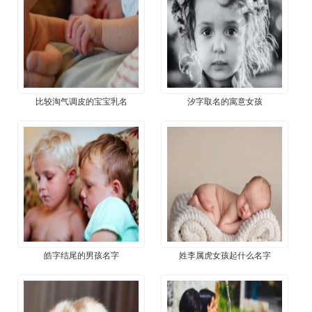
​比较淘气调皮的宝宝乳名
​汐字取名的寓意女孩
​皓字结尾的男孩名字
​姓李属虎女孩起什么名字