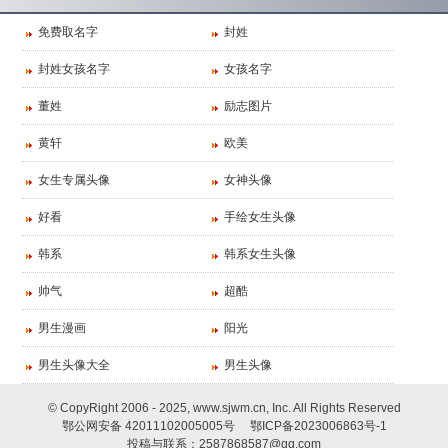
免费取名字
封姓
封姓女孩名字
女孩名字
董姓
励志图片
黄轩
欧美
女生专属头像
女神头像
好看
手绘女生头像
韩系
韩系女生头像
帅气
超酷
男生漫画
阳光
男生头像大全
男生头像
© CopyRight 2006 - 2025, www.sjwm.cn, Inc. All Rights Reserved
鄂公网安备 42011102005005号
鄂ICP备2023006863号-1
投稿与联系：2587868587@qq.com