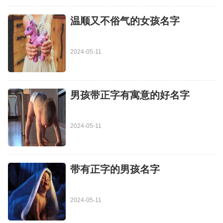
​温顺又不俗气的女孩名字
2024-05-11
​男孩带正字有寓意的好名字
2024-05-11
​带有正字的男孩名字
2024-05-11