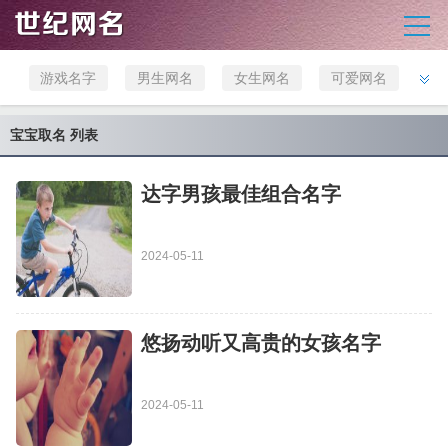
游戏名字
男生网名
女生网名
可爱网名
英文网名
非主流网
霸气网名
经典网名
宝宝取名 列表
名
古风网名
伤感网名
微信网名
店铺取名
公司名字
宝宝取名
​达字男孩最佳组合名字
2024-05-11
​悠扬动听又高贵的女孩名字
2024-05-11