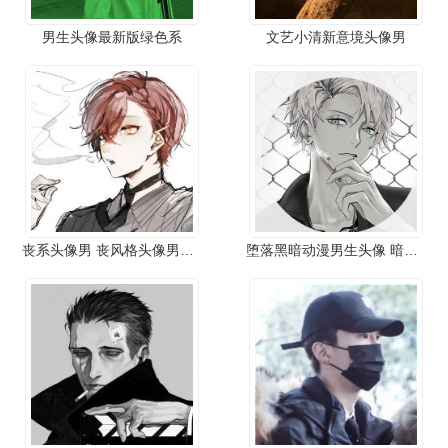
男生头像最新版绿色系
文艺小清新意境头像男
丧系头像男 丧风格头像男生孤独
堕落黑暗动漫男生头像 暗系男生头像