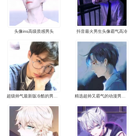
头像ins高级质感男头
抖音最火男生头像霸气高冷
超级帅气最新版冷酷的男生头像 炫酷的男生头像霸气十足男头
精选超帅又霸气的动漫男生头像