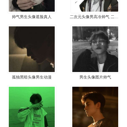
帅气男生头像遮脸真人
二次元头像男高冷帅气 二次元古风头像可爱
孤独黑暗头像男生动漫
男生头像图片帅气