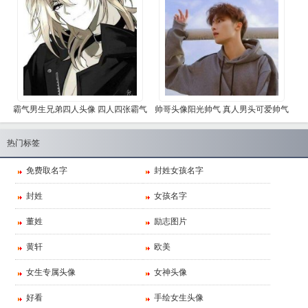
霸气男生兄弟四人头像 四人四张霸气
帅哥头像阳光帅气 真人男头可爱帅气
兄弟头像
阳光
热门标签
免费取名字
封姓女孩名字
封姓
女孩名字
董姓
励志图片
黄轩
欧美
女生专属头像
女神头像
好看
手绘女生头像