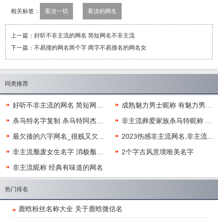
相关标签：
看淡一切
看淡的网名
上一篇：
好听不非主流的网名 简短网名不非主流
下一篇：
不易撞的网名两个字 两字不易撞名的网名女
同类推荐
好听不非主流的网名 简短网名不非主流
成熟魅力男士昵称 有魅力男人味微信名
杀马特名字复制 杀马特阿杰特殊符号网名
非主流葬爱家族杀马特昵称 葬爱家族霸气名字
最欠揍的六字网名_很贱又欠揍的六字网名
2023伤感非主流网名,非主流伤感微信名
非主流颓废女生名字 消极颓废的简短网名
2个字古风意境唯美名字
非主流昵称 经典有味道的网名
热门排名
鹿晗粉丝名称大全 关于鹿晗微信名