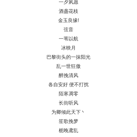
一夕夙愿
酒盏花枝
金玉良缘!
弦音
一苇以航
冰映月
巴黎街头的一抹阳光
乱一世狂傲
醉挽清风
各自安好 便不打扰
陌寒凋零
长街听风
为卿倾此天下丶
笙歌挽梦
栀晚鸢乱