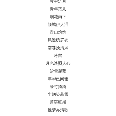
眸中沉月
青年范儿
烟花雨下
倾城伊人泪
青山灼灼
风透绣罗衣
南巷挽清风
吟留
月光淡照人心
汐雪凝蓝
年华已阑珊
绿竹猗猗
尘烟染暮雪
普羅旺斯
挽梦亦清歌