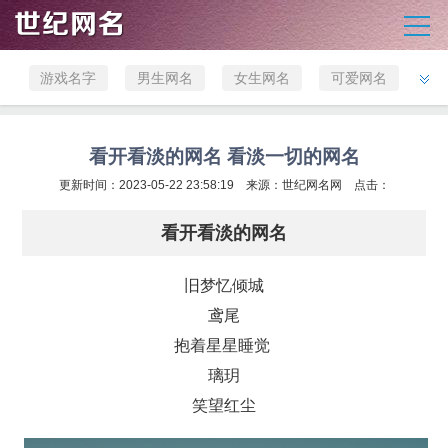
游戏名字
男生网名
女生网名
可爱网名
英文网名
非主流网
霸气网名
经典网名
名
古风网名
伤感网名
微信网名
店铺取名
看开看淡的网名 看淡一切的网名
公司名字
更新时间：2023-05-22 23:58:19 来源：
宝宝取名
世纪网名网
点击：
看开看淡的网名
旧梦忆倾城
鸢尾
抱着星星睡觉
璃玥
笑望红尘