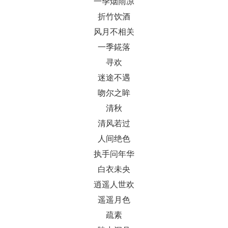
一季烟雨凉
折竹饮酒
风月不相关
一季錵落
寻欢
迷途不遇
吻尔之眸
清秋
清风若过
人间绝色
执手问年华
白衣未央
逍遥人世欢
遥遥月色
疏素