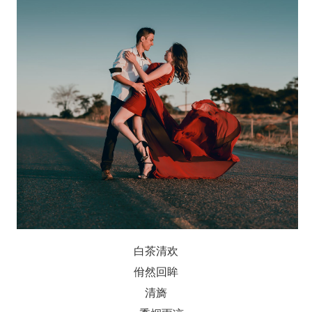
白茶清欢
佾然回眸
清旖