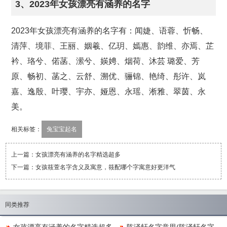
3、2023年女孩漂亮有涵养的名字
2023年女孩漂亮有涵养的名字有：闻婕、语蓉、忻畅、
清萍、境菲、王丽、姻羲、亿玥、嫣惠、韵维、亦焉、芷
衿、珞兮、偌菡、潆兮、媖娉、烟荷、沐芸 璐爱、芳
原、畅初、菡之、云舒、溯优、骊锦、艳绮、彤许、岚
嘉、逸殷、叶璎、宇亦、娅恩、永瑶、淅雅、翠茵、永
美。
相关标签：
兔宝宝起名
上一篇：
女孩漂亮有涵养的名字精选超多
下一篇：
​女孩筱萱名字含义及寓意，筱配哪个字寓意好更洋气
同类推荐
女孩漂亮有涵养的名字精选超多
陈泽轩名字意思(陈泽轩名字评分)