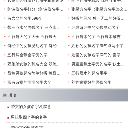
陈淑仪名字打分（陈淑仪名字解析）
张馨方名字（张馨方名字怎么样）
有含义的名字596个
好听的乳名,独一无二的好听乳名
带三点水的男孩名字,三点水字旁最吉利的字
经典诗经中的女孩灵动名字
五行属火的字大全 五行属火最吉利的字
五行属木的字 五行属木最吉利的字
诗经中的女孩灵动名字 诗经中含有惊艳的名字
姓孙的女孩名字洋气点两个字
五行属金带金字旁的字
姓秦的女孩名字洋气的,秦字取名女孩名字两字
双胞胎女孩的乳名大全 双胞胎女孩乳名萌点的
男宝宝带土字旁的名字,缺土的男孩洋气名字
吕姓男孩起名简单好听 姓吕男孩名字好听大全
五行属水的起名用字
富有诗意的宝宝名字大全
刘姓寓意好的男孩名字
热门排名
​带文的女孩名字及寓意
​男孩取四个字的名字
​带舜字的男孩名字