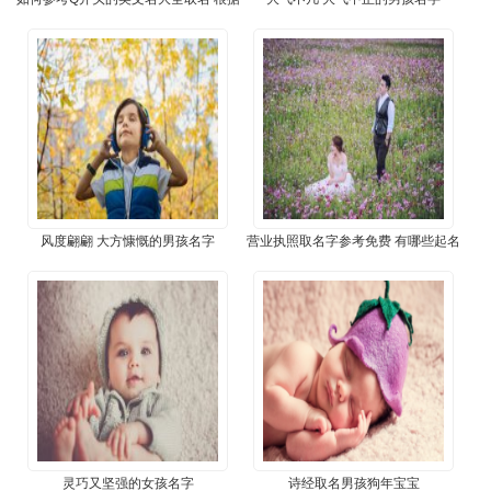
寓意选英文名
​风度翩翩 大方慷慨的男孩名字
​营业执照取名字参考免费 有哪些起名
原则
​灵巧又坚强的女孩名字
​诗经取名男孩狗年宝宝