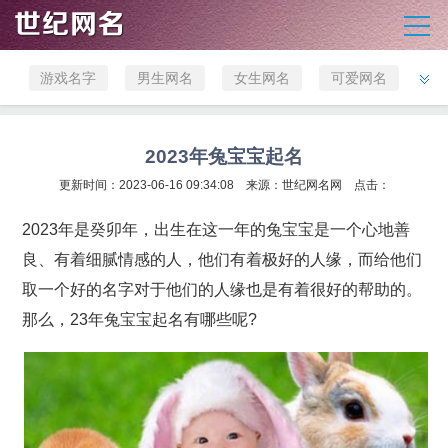
游戏名字
男生网名
女生网名
可爱网名
英文网名
非主流网
霸气网名
经典网名
名
古风网名
伤感网名
微信网名
店铺取名
2023年兔宝宝起名
公司名字
更新时间：2023-06-16 09:34:08 来源：
宝宝取名
世纪网名网
点击：
2023年是癸卯年，出生在这一年的兔宝宝是一个心地善
良、有着细腻情感的人，他们有着极好的人缘，而给他们
取一个好的名字对于他们的人缘也是有着很好的帮助的。
那么，23年兔宝宝起名有哪些呢?