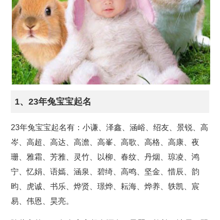
1、23年兔宝宝起名
23年兔宝宝起名有：小谦、泽鑫、涵峪、绍友、景锐、高
岑、高超、高达、高澹、高峯、高歌、高格、高康、夜
珊、雅霜、芳雅、灵竹、以柳、春纹、丹烟、琼凌、鸿
宁、忆娟、语嫣、涵泉、碧绮、高鸣、坚金、惜辰、韵
昀、虎诚、书乐、烨贤、璟烨、耘海、烨养、轶凯、宸
易、伟恩、昊亮。