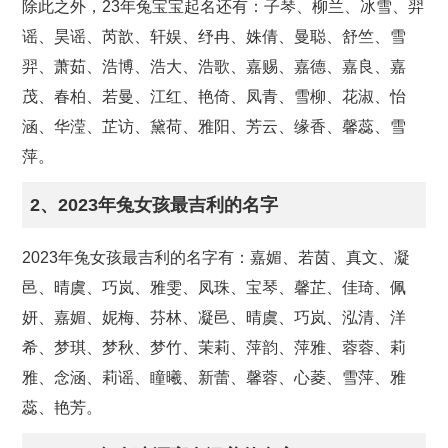
除此之外，23年兔宝宝起名还有：子琴、柳兰、冰雪、羿
谣、昊谣、芮歆、轩娱、纾冉、姝倩、曼聪、舒竺、雪
羿、萧茹、浩博、浩大、浩歌、嘉赐、嘉德、嘉良、嘉
茂、春柏、若曼、江红、艳倚、凤青、雪柳、花淑、怡
涵、华滢、芷访、黛荷、雅阳、芳云、缘香、馨蕊、雪
萍。
2、2023年兔女孩最吉利的名字
2023年兔女孩最吉利的名字有：嘉媚、若茵、真文、凝
邑、晴虞、巧岚、雅雯、凤珠、宝琴、馨芷、佳琦、佩
妍、嘉媚、妮梅、芬林、凝邑、晴虞、巧岚、泓清、洋
希、梦琪、梦秋、梦竹、茉莉、萍韵、萍雅、蓉蓉、莉
雅、念涵、莉谣、瞳曦、新蕾、馨蓉、心菱、雪萍、雅
蕊、艳芳。